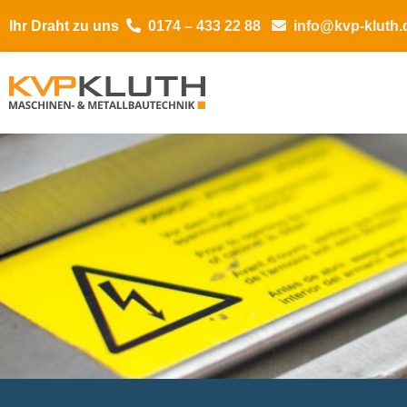
Ihr Draht zu uns
0174 – 433 22 88
info@kvp-kluth.