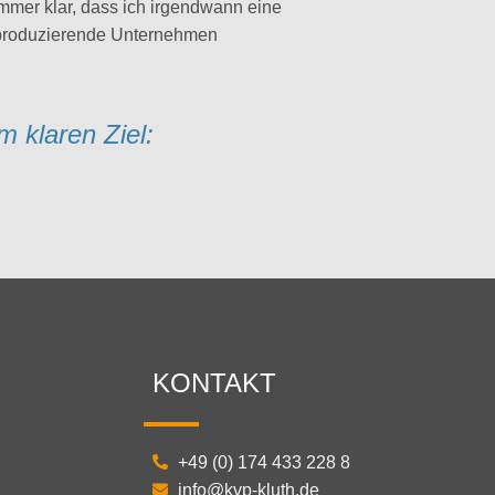
mmer klar, dass ich irgendwann eine
r produzierende Unternehmen
m klaren Ziel:
KONTAKT
+49 (0) 174 433 228 8
info@kvp-kluth.de