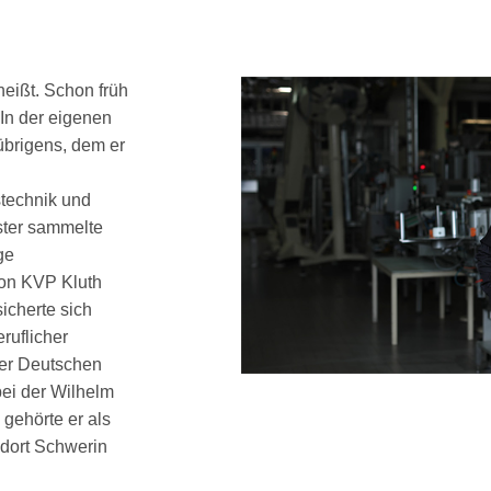
heißt. Schon früh
 In der eigenen
übrigens, dem er
stechnik und
ster sammelte
ge
 von KVP Kluth
icherte sich
ruflicher
der Deutschen
ei der Wilhelm
gehörte er als
ndort Schwerin